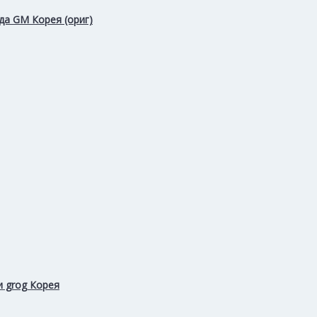
да GM Корея (ориг)
и grog Корея