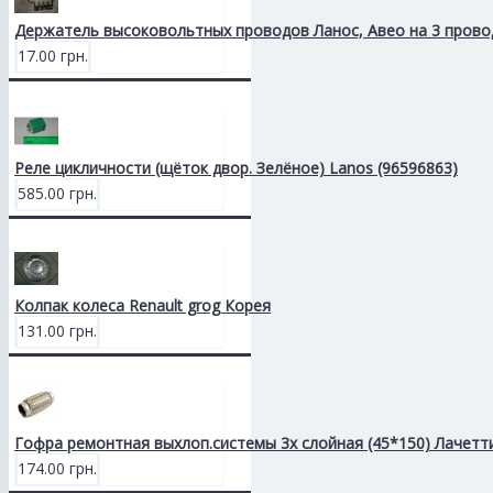
Держатель высоковольтных проводов Ланос, Авео на 3 прово
17.00 грн.
Реле цикличности (щёток двор. Зелёное) Lanos (96596863)
585.00 грн.
Колпак колеса Renault grog Корея
131.00 грн.
Гофра ремонтная выхлоп.системы 3х слойная (45*150) Лачетт
174.00 грн.