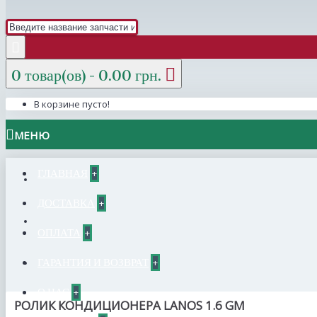
0 товар(ов) - 0.00 грн.
В корзине пусто!
МЕНЮ
ГЛАВНАЯ
+
ДОСТАВКА
+
ОПЛАТА
+
ГАРАНТИЯ И ВОЗВРАТ
+
О НАС
+
РОЛИК КОНДИЦИОНЕРА LANOS 1.6 GM