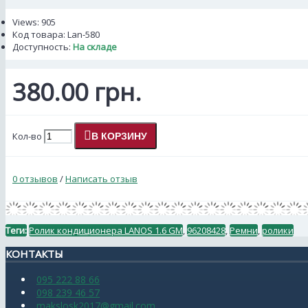
Views: 905
Код товара:
Lan-580
Доступность:
На складе
380.00 грн.
Кол-во
В КОРЗИНУ
0 отзывов
/
Написать отзыв
Теги:
Ролик кондиционера LANOS 1.6 GM
,
96208428
,
Ремни
,
ролики
КОНТАКТЫ
095 222 88 66
098 239 46 57
makslosk2017@gmail.com