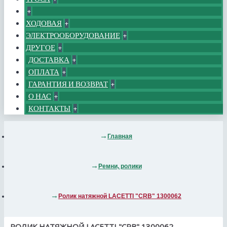
+
ХОДОВАЯ
+
ЭЛЕКТРООБОРУДОВАНИЕ
+
ДРУГОЕ
+
ДОСТАВКА
+
ОПЛАТА
+
ГАРАНТИЯ И ВОЗВРАТ
+
О НАС
+
КОНТАКТЫ
+
Главная
Ремни, ролики
Ролик натяжной LACETTI "CRB" 1300062
РОЛИК НАТЯЖНОЙ LACETTI "CRB" 1300062