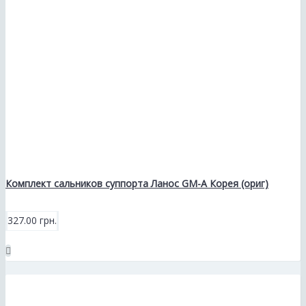
Комплект сальников суппорта Ланос GM-A Корея (ориг)
327.00 грн.