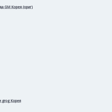
да GM Корея (ориг)
и grog Корея