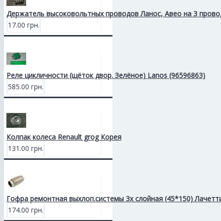
Держатель высоковольтных проводов Ланос, Авео на 3 прово
17.00 грн.
Реле цикличности (щёток двор. Зелёное) Lanos (96596863)
585.00 грн.
Колпак колеса Renault grog Корея
131.00 грн.
Гофра ремонтная выхлоп.системы 3х слойная (45*150) Лачетт
174.00 грн.