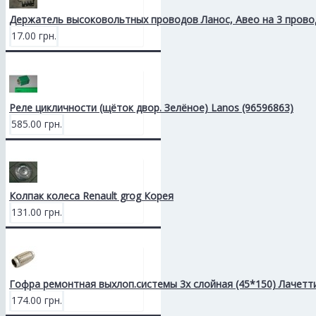
Держатель высоковольтных проводов Ланос, Авео на 3 прово
17.00 грн.
Реле цикличности (щёток двор. Зелёное) Lanos (96596863)
585.00 грн.
Колпак колеса Renault grog Корея
131.00 грн.
Гофра ремонтная выхлоп.системы 3х слойная (45*150) Лачетт
174.00 грн.