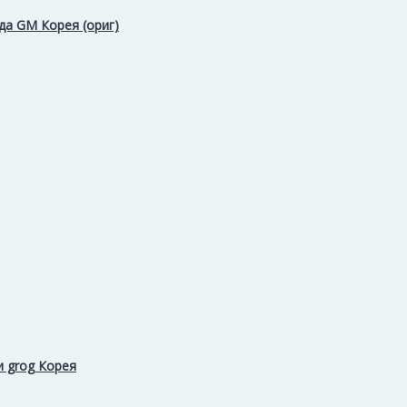
да GM Корея (ориг)
и grog Корея