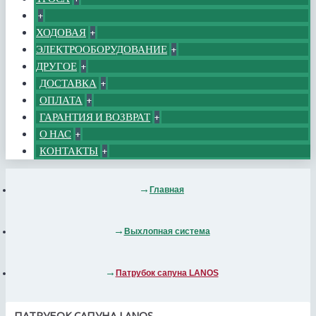
+
ХОДОВАЯ
+
ЭЛЕКТРООБОРУДОВАНИЕ
+
ДРУГОЕ
+
ДОСТАВКА
+
ОПЛАТА
+
ГАРАНТИЯ И ВОЗВРАТ
+
О НАС
+
КОНТАКТЫ
+
Главная
Выхлопная система
Патрубок cапуна LANOS
ПАТРУБОК CАПУНА LANOS