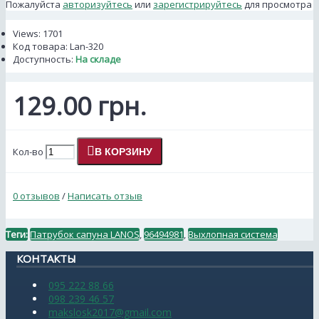
Пожалуйста
авторизуйтесь
или
зарегистрируйтесь
для просмотра
Views: 1701
Код товара:
Lan-320
Доступность:
На складе
129.00 грн.
Кол-во
В КОРЗИНУ
0 отзывов
/
Написать отзыв
Теги:
Патрубок cапуна LANOS
,
96494981
,
Выхлопная система
КОНТАКТЫ
095 222 88 66
098 239 46 57
makslosk2017@gmail.com