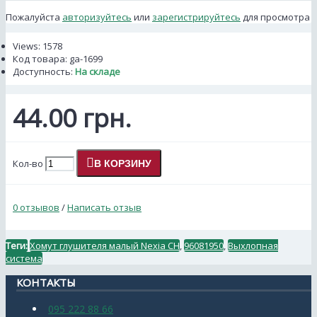
Пожалуйста
авторизуйтесь
или
зарегистрируйтесь
для просмотра
Views: 1578
Код товара:
ga-1699
Доступность:
На складе
44.00 грн.
Кол-во
В КОРЗИНУ
0 отзывов
/
Написать отзыв
Теги:
Хомут глушителя малый Nexia СН
,
96081950
,
Выхлопная
система
КОНТАКТЫ
095 222 88 66