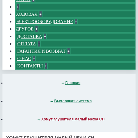
+
ХОДОВАЯ
+
ЭЛЕКТРООБОРУДОВАНИЕ
+
ДРУГОЕ
+
ДОСТАВКА
+
ОПЛАТА
+
ГАРАНТИЯ И ВОЗВРАТ
+
О НАС
+
КОНТАКТЫ
+
Главная
Выхлопная система
Хомут глушителя малый Nexia СН
ХОМУТ ГЛУШИТЕЛЯ МАЛЫЙ NEXIA СН