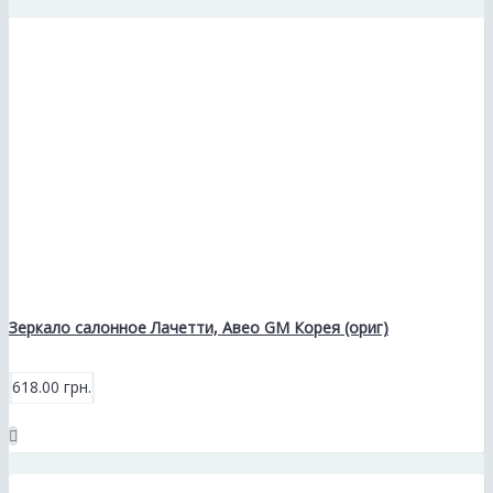
Зеркало салонное Лачетти, Авео GM Корея (ориг)
618.00 грн.