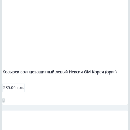
Козырек солнцезащитный левый Нексия GM Корея (ориг)
535.00 грн.