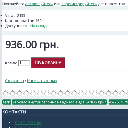
Пожалуйста
авторизуйтесь
или
зарегистрируйтесь
для просмотра
Views: 2133
Код товара:
Lan-159
Доступность:
На складе
936.00 грн.
Кол-во
В КОРЗИНУ
0 отзывов
/
Написать отзыв
Теги:
Зеркало внутрисалонное заднего вида LANOS 0риг.
,
96226345/
КОНТАКТЫ
095 222 88 66
098 239 46 57