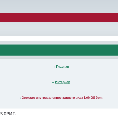
Главная
Интерьер
Зеркало внутрисалонное заднего вида LANOS 0риг.
 0РИГ.