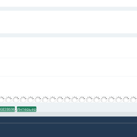
96838696
,
Интерьер