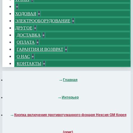
+
ХОДОВАЯ
+
ЭЛЕКТРООБОРУДОВАНИЕ
+
ДРУГОЕ
+
ДОСТАВКА
+
ОПЛАТА
+
ГАРАНТИЯ И ВОЗВРАТ
+
О НАС
+
КОНТАКТЫ
+
Главная
Интерьер
Кнопка включения противотуманного фонаря Нексия GM Корея
(ориг)