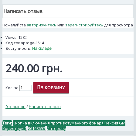
Написать отзыв
Пожалуйста
авторизуйтесь
или
зарегистрируйтесь
для просмотра
Views: 1582
Код товара:
ga-1514
Доступность:
На складе
240.00 грн.
Кол-во
В КОРЗИНУ
0 отзывов
/
Написать отзыв
Теги:
Кнопка включения противотуманного фонаря Нексия GM
Корея (ориг)
,
96168697
,
Интерьер