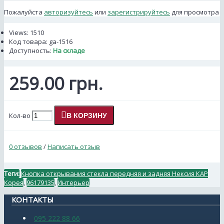
Пожалуйста
авторизуйтесь
или
зарегистрируйтесь
для просмотра
Views: 1510
Код товара:
ga-1516
Доступность:
На складе
259.00 грн.
Кол-во
В КОРЗИНУ
0 отзывов
/
Написать отзыв
Теги:
Кнопка открывания стекла передняя и задняя Нексия КАР
Корея
,
96179135
,
Интерьер
КОНТАКТЫ
095 222 88 66