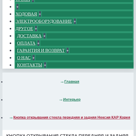
+
ХОДОВАЯ
+
ЭЛЕКТРООБОРУДОВАНИЕ
+
ДРУГОЕ
+
ДОСТАВКА
+
ОПЛАТА
+
ГАРАНТИЯ И ВОЗВРАТ
+
О НАС
+
КОНТАКТЫ
+
Главная
Интерьер
Кнопка открывания стекла передняя и задняя Нексия КАР Корея
КНОПКА ОТКРЫВАНИЯ СТЕКЛА ПЕРЕДНЯЯ И ЗАДНЯЯ