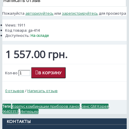
Написать отзыв
Пожалуйста
авторизуйтесь
или
зарегистрируйтесь
для просмотра
Views: 1911
Код товара:
ga-414
Доступность:
На складе
1 557.00 грн.
Кол-во
В КОРЗИНУ
0 отзывов
/
Написать отзыв
Теги:
Корпус комбинации приборов ланос
,
сенс GM Корея
,
96403353
,
Интерьер
КОНТАКТЫ