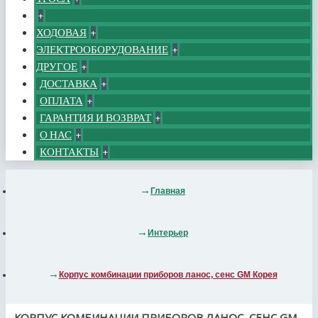
+
ХОДОВАЯ
+
ЭЛЕКТРООБОРУДОВАНИЕ
+
ДРУГОЕ
+
ДОСТАВКА
+
ОПЛАТА
+
ГАРАНТИЯ И ВОЗВРАТ
+
О НАС
+
КОНТАКТЫ
+
Главная
Интерьер
Корпус комбинации приборов ланос, сенс GM Корея
КОРПУС КОМБИНАЦИИ ПРИБОРОВ ЛАНОС, СЕНС GM