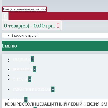
0 товар(ов) - 0.00 грн.
В корзине пусто!
МЕНЮ
ГЛАВНАЯ
+
ДОСТАВКА
+
ОПЛАТА
+
ГАРАНТИЯ И ВОЗВРАТ
+
О НАС
+
КОЗЫРЕК СОЛНЦЕЗАЩИТНЫЙ ЛЕВЫЙ НЕКСИЯ GM К