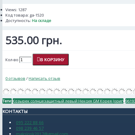
Views: 1287
Код товара:
ga-1520
Доступность:
На складе
535.00 грн.
Кол-во
В КОРЗИНУ
0 отзывов
/
Написать отзыв
Теги:
Козырек солнцезащитный левый Нексия GM Корея (ориг)
,
9619
КОНТАКТЫ
095 222 88 66
098 239 46 57
makslosk2017@gmail.com