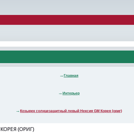
Главная
Интерьер
Козырек солнцезащитный левый Нексия GM Корея (ориг)
ОРЕЯ (ОРИГ)