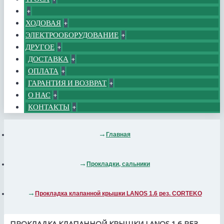
+
ХОДОВАЯ
+
ЭЛЕКТРООБОРУДОВАНИЕ
+
ДРУГОЕ
+
ДОСТАВКА
+
ОПЛАТА
+
ГАРАНТИЯ И ВОЗВРАТ
+
О НАС
+
КОНТАКТЫ
+
Главная
Прокладки, сальники
Прокладка клапанной крышки LANOS 1.6 рез. CORTEKO
ПРОКЛАДКА КЛАПАННОЙ КРЫШКИ LANOS 1.6 РЕЗ.