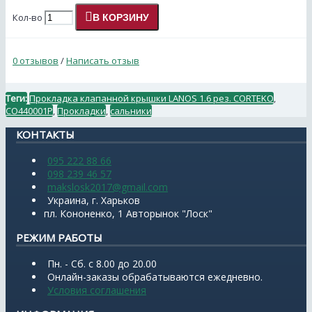
Кол-во
В КОРЗИНУ
0 отзывов
/
Написать отзыв
Теги:
Прокладка клапанной крышки LANOS 1.6 рез. CORTEKO
,
CO440001P
,
Прокладки
,
сальники
КОНТАКТЫ
095 222 88 66
098 239 46 57
makslosk2017@gmail.com
Украина, г. Харьков
пл. Кононенко, 1 Авторынок "Лоск"
РЕЖИМ РАБОТЫ
Пн. - Сб. с 8.00 до 20.00
Онлайн-заказы обрабатываются ежедневно.
Условия соглашения