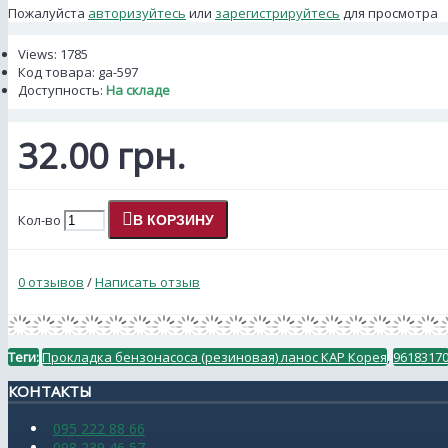
Пожалуйста
авторизуйтесь
или
зарегистрируйтесь
для просмотра
Views: 1785
Код товара:
ga-597
Доступность:
На складе
32.00 грн.
Кол-во
В КОРЗИНУ
0 отзывов
/
Написать отзыв
Теги:
Прокладка бензонасоса (резиновая) ланос КАР Корея
,
9618317
КОНТАКТЫ
095 222 88 66
098 239 46 57