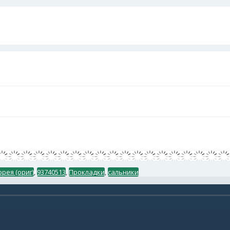
орея (ориг)
,
93740513
,
Прокладки
,
сальники