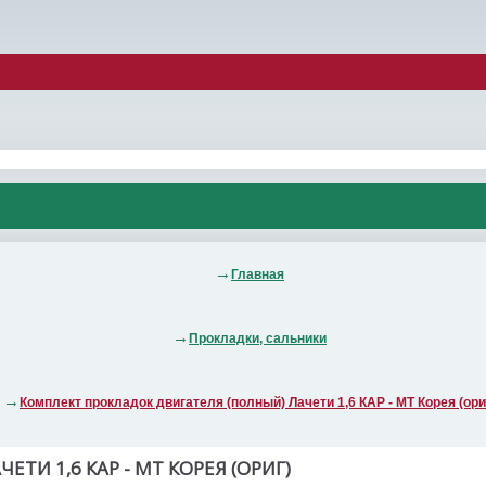
Главная
Прокладки, сальники
Комплект прокладок двигателя (полный) Лачети 1,6 КАР - МТ Корея (ори
И 1,6 КАР - МТ КОРЕЯ (ОРИГ)