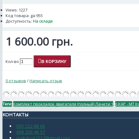
Views: 1227
Код товара:
ga-955
Доступность:
На складе
1 600.00 грн.
Кол-во
В КОРЗИНУ
0 отзывов
/
Написать отзыв
Теги:
Комплект прокладок двигателя (полный) Лачети 1
,
6 КАР - МТ К
КОНТАКТЫ
095 222 88 66
098 239 46 57
makslosk2017@gmail.com