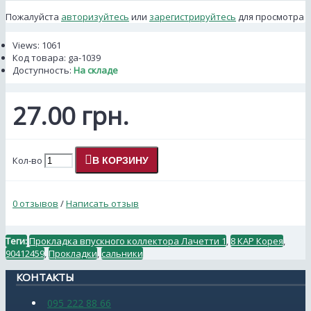
Пожалуйста
авторизуйтесь
или
зарегистрируйтесь
для просмотра
Views: 1061
Код товара:
ga-1039
Доступность:
На складе
27.00 грн.
Кол-во
В КОРЗИНУ
0 отзывов
/
Написать отзыв
Теги:
Прокладка впускного коллектора Лачетти 1
,
8 КАР Корея
,
90412459
,
Прокладки
,
сальники
КОНТАКТЫ
095 222 88 66