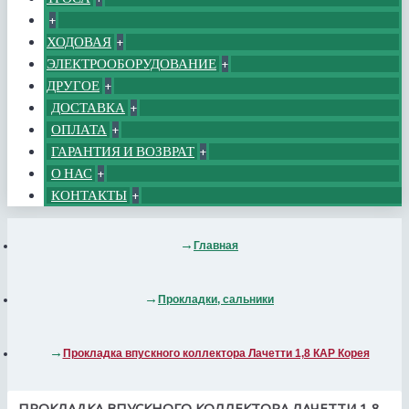
+
ХОДОВАЯ
+
ЭЛЕКТРООБОРУДОВАНИЕ
+
ДРУГОЕ
+
ДОСТАВКА
+
ОПЛАТА
+
ГАРАНТИЯ И ВОЗВРАТ
+
О НАС
+
КОНТАКТЫ
+
Главная
Прокладки, сальники
Прокладка впускного коллектора Лачетти 1,8 КАР Корея
ПРОКЛАДКА ВПУСКНОГО КОЛЛЕКТОРА ЛАЧЕТТИ 1,8