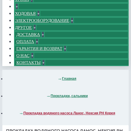
+
ХОДОВАЯ
+
ЭЛЕКТРООБОРУДОВАНИЕ
+
ДРУГОЕ
+
ДОСТАВКА
+
ОПЛАТА
+
ГАРАНТИЯ И ВОЗВРАТ
+
О НАС
+
КОНТАКТЫ
+
Главная
Прокладки, сальники
Прокладка водяного насоса Ланос, Нексия РН Корея
ПРОКЛАДКА ВОДЯНОГО НАСОСА ЛАНОС, НЕКСИЯ РН