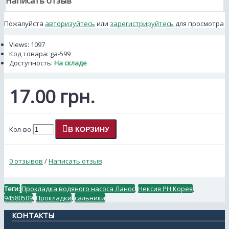
Написать отзыв
Пожалуйста
авторизуйтесь
или
зарегистрируйтесь
для просмотра
Views: 1097
Код товара:
ga-599
Доступность:
На складе
17.00 грн.
Кол-во
В КОРЗИНУ
0 отзывов
/
Написать отзыв
Теги:
Прокладка водяного насоса Ланос
,
Нексия РН Корея
,
94580509
,
Прокладки
,
сальники
КОНТАКТЫ