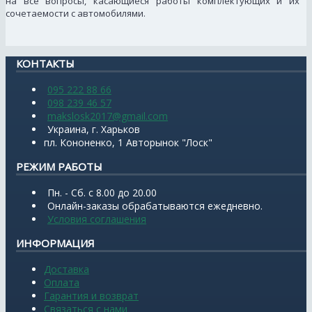
на все вопросы, касающиеся работы комплектующих и их
сочетаемости с автомобилями.
КОНТАКТЫ
095 222 88 66
098 239 46 57
makslosk2017@gmail.com
Украина, г. Харьков
пл. Кононенко, 1 Авторынок "Лоск"
РЕЖИМ РАБОТЫ
Пн. - Сб. с 8.00 до 20.00
Онлайн-заказы обрабатываются ежедневно.
Условия соглашения
ИНФОРМАЦИЯ
Доставка
Оплата
Гарантия и возврат
Связаться с нами