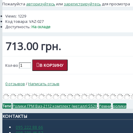
Пожалуйста
авторизуйтесь
или
зарегистрируйтесь
для просмотра
Views: 1229
Код товара:
VAZ-027
Доступность:
На складе
713.00 грн.
Кол-во
В КОРЗИНУ
0 отзывов
/
Написать отзыв
Теги:
Ролики ГРМ Ваз-2112 комплект (металл) SS20
,
Ремни
,
ролики
КОНТАКТЫ
095 222 88 66
098 239 46 57