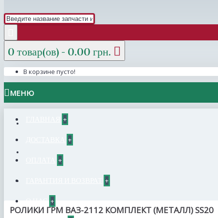
0 товар(ов) - 0.00 грн.
В корзине пусто!
МЕНЮ
ГЛАВНАЯ
+
ДОСТАВКА
+
ОПЛАТА
+
ГАРАНТИЯ И ВОЗВРАТ
+
О НАС
+
РОЛИКИ ГРМ ВАЗ-2112 КОМПЛЕКТ (МЕТАЛЛ) SS20