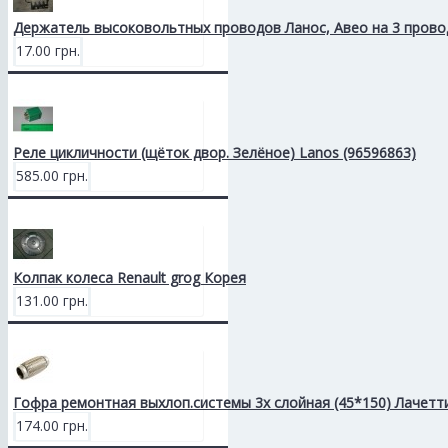
Держатель высоковольтных проводов Ланос, Авео на 3 прово
17.00 грн.
Реле цикличности (щёток двор. Зелёное) Lanos (96596863)
585.00 грн.
Колпак колеса Renault grog Корея
131.00 грн.
Гофра ремонтная выхлоп.системы 3х слойная (45*150) Лачетт
174.00 грн.