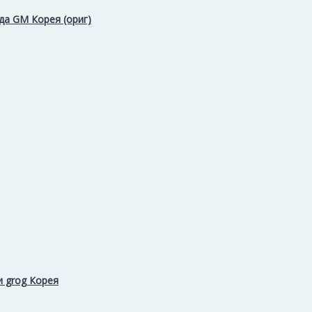
да GM Корея (ориг)
и grog Корея