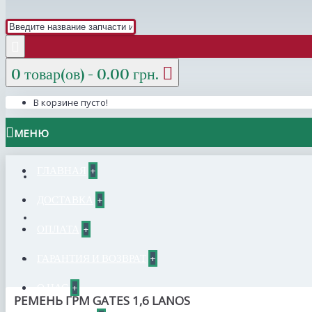
0 товар(ов) - 0.00 грн.
В корзине пусто!
МЕНЮ
ГЛАВНАЯ
+
ДОСТАВКА
+
ОПЛАТА
+
ГАРАНТИЯ И ВОЗВРАТ
+
О НАС
+
РЕМЕНЬ ГРМ GATES 1,6 LANOS