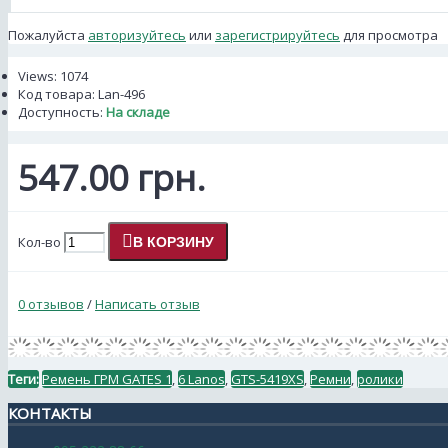
Пожалуйста
авторизуйтесь
или
зарегистрируйтесь
для просмотра
Views: 1074
Код товара:
Lan-496
Доступность:
На складе
547.00 грн.
Кол-во
В КОРЗИНУ
0 отзывов
/
Написать отзыв
Теги:
Ремень ГРМ GATES 1
,
6 Lanos
,
GTS-5419XS
,
Ремни
,
ролики
КОНТАКТЫ