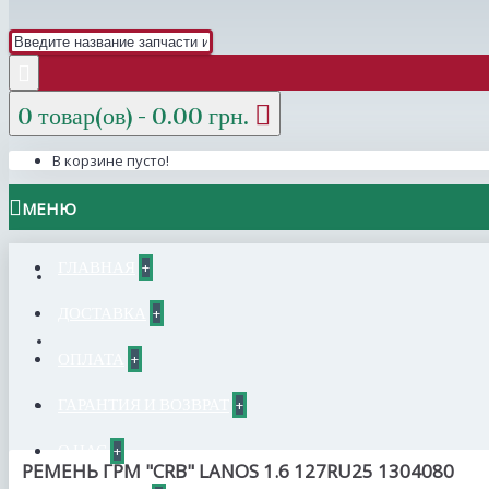
0 товар(ов) - 0.00 грн.
В корзине пусто!
МЕНЮ
ГЛАВНАЯ
+
ДОСТАВКА
+
ОПЛАТА
+
ГАРАНТИЯ И ВОЗВРАТ
+
О НАС
+
РЕМЕНЬ ГРМ "CRB" LANOS 1.6 127RU25 1304080