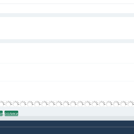
ни
,
ролики