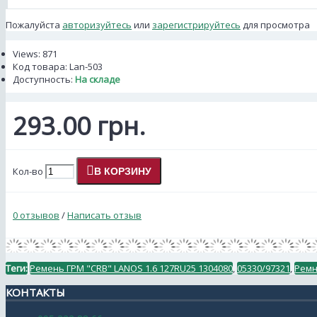
Пожалуйста
авторизуйтесь
или
зарегистрируйтесь
для просмотра
Views: 871
Код товара:
Lan-503
Доступность:
На складе
293.00 грн.
Кол-во
В КОРЗИНУ
0 отзывов
/
Написать отзыв
Теги:
Ремень ГРМ "CRB" LANOS 1.6 127RU25 1304080
,
05330/97321
,
Рем
КОНТАКТЫ