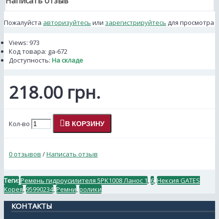
Написать отзыв
Пожалуйста
авторизуйтесь
или
зарегистрируйтесь
для просмотра
Views: 973
Код товара:
ga-672
Доступность:
На складе
218.00 грн.
Кол-во
В КОРЗИНУ
0 отзывов
/
Написать отзыв
Теги:
Ремень гидроусилителя 5PK1008 Ланос 1
,
6
,
Нексия GATES
Корея
,
95990234
,
Ремни
,
ролики
КОНТАКТЫ