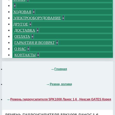
+
ХОДОВАЯ
+
ЭЛЕКТРООБОРУДОВАНИЕ
+
ДРУГОЕ
+
ДОСТАВКА
+
ОПЛАТА
+
ГАРАНТИЯ И ВОЗВРАТ
+
О НАС
+
КОНТАКТЫ
+
Главная
Ремни, ролики
Ремень гидроусилителя 5PK1008 Ланос 1,6 , Нексия GATES Корея
РЕМЕНЬ ГИДРОУСИЛИТЕЛЯ 5PK1008 ЛАНОС 1,6 ,