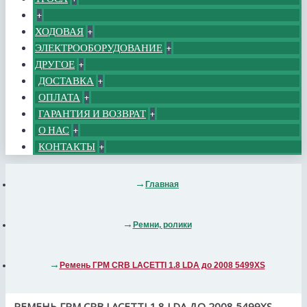
+
ХОДОВАЯ
+
ЭЛЕКТРООБОРУДОВАНИЕ
+
ДРУГОЕ
+
ДОСТАВКА
+
ОПЛАТА
+
ГАРАНТИЯ И ВОЗВРАТ
+
О НАС
+
КОНТАКТЫ
+
Главная
Ремни, ролики
Ремень ГРМ CRB LACETTI 1.8 LDA до 2008 5499XS
РЕМЕНЬ ГРМ CRB LACETTI 1.8 LDA ДО 2008 5499XS