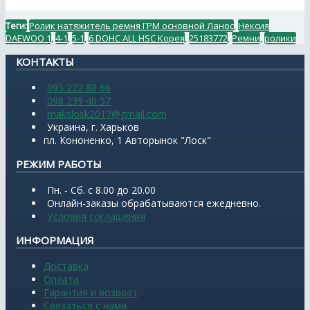
Теги:
Ролик натяжитель ремня ГРМ основной Ланос
,
Нексия
DAEWOO 1
,
4-1
,
5-1
,
6 DOHC ALL HSC Корея
,
25183772
,
Ремни
,
ролики
КОНТАКТЫ
095 222 88 66
098 239 46 57
makslosk2017@gmail.com
Украина, г. Харьков
пл. Кононенко, 1 Авторынок "Лоск"
РЕЖИМ РАБОТЫ
Пн. - Сб. с 8.00 до 20.00
Онлайн-заказы обрабатываются ежедневно.
Условия соглашения
ИНФОРМАЦИЯ
Доставка
Оплата
Гарантия и возврат
Связаться с нами