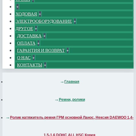
+
ХОДОВАЯ
+
ЭЛЕКТРООБОРУДОВАНИЕ
+
ДРУГОЕ
+
ДОСТАВКА
+
ОПЛАТА
+
ГАРАНТИЯ И ВОЗВРАТ
+
О НАС
+
КОНТАКТЫ
+
Главная
Ремни, ролики
Ролик натяжитель ремня ГРМ основной Ланос, Нексия DAEWOO 1,4-
1,5-1,6 DOHC ALL HSC Корея