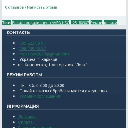
0 отзывов
/
Написать отзыв
Теги:
Ролик кондиционера AVEO HSC
,
125180907
,
Ремни
,
ролики
КОНТАКТЫ
095 222 88 66
098 239 46 57
makslosk2017@gmail.com
Украина, г. Харьков
пл. Кононенко, 1 Авторынок "Лоск"
РЕЖИМ РАБОТЫ
Пн. - Сб. с 8.00 до 20.00
Онлайн-заказы обрабатываются ежедневно.
Условия соглашения
ИНФОРМАЦИЯ
Доставка
Оплата
Гарантия и возврат