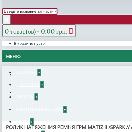
0 товар(ов) - 0.00 грн.
В корзине пусто!
МЕНЮ
ГЛАВНАЯ
+
ДОСТАВКА
+
ОПЛАТА
+
ГАРАНТИЯ И ВОЗВРАТ
+
О НАС
+
РОЛИК НАТЯЖЕНИЯ РЕМНЯ ГРМ MATIZ II /SPARK // 