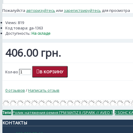
Пожалуйста
авторизуйтесь
или
зарегистрируйтесь
для просмотра
Views: 819
Код товара:
ga-1363
Доступность:
На складе
406.00 грн.
Кол-во
В КОРЗИНУ
0 отзывов
/
Написать отзыв
Теги:
Ролик натяжения ремня ГРМ MATIZ II /SPARK // AVEO 1
,
2 SOHC К
КОНТАКТЫ