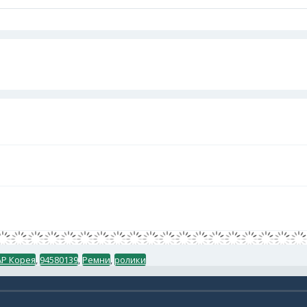
АР Корея
,
94580139
,
Ремни
,
ролики