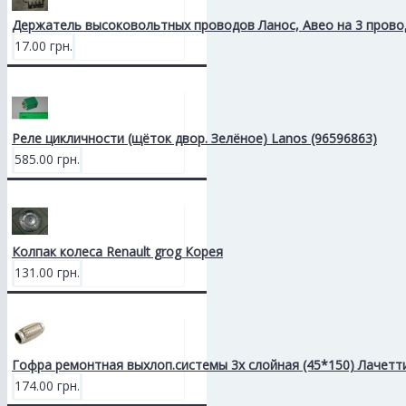
Держатель высоковольтных проводов Ланос, Авео на 3 прово
17.00 грн.
Реле цикличности (щёток двор. Зелёное) Lanos (96596863)
585.00 грн.
Колпак колеса Renault grog Корея
131.00 грн.
Гофра ремонтная выхлоп.системы 3х слойная (45*150) Лачетт
174.00 грн.