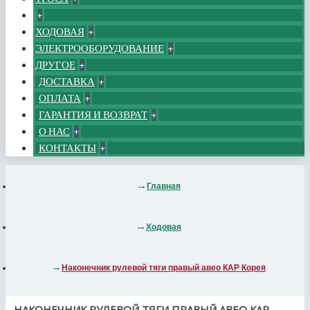
+
ХОДОВАЯ
+
ЭЛЕКТРООБОРУДОВАНИЕ
+
ДРУГОЕ
+
ДОСТАВКА
+
ОПЛАТА
+
ГАРАНТИЯ И ВОЗВРАТ
+
О НАС
+
КОНТАКТЫ
+
Главная
Ходовая
Наконечник рулевой тяги правый авео КАР Корея
НАКОНЕЧНИК РУЛЕВОЙ ТЯГИ ПРАВЫЙ АВЕО КАР