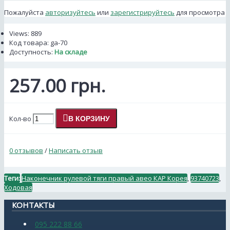
Пожалуйста
авторизуйтесь
или
зарегистрируйтесь
для просмотра
Views: 889
Код товара:
ga-70
Доступность:
На складе
257.00 грн.
Кол-во
В КОРЗИНУ
0 отзывов
/
Написать отзыв
Теги:
Наконечник рулевой тяги правый авео КАР Корея
,
93740723
,
Ходовая
КОНТАКТЫ
095 222 88 66