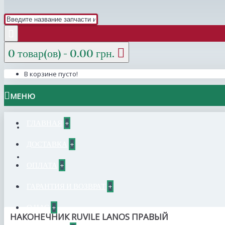
0 товар(ов) - 0.00 грн.
В корзине пусто!
МЕНЮ
ГЛАВНАЯ
+
ДОСТАВКА
+
ОПЛАТА
+
ГАРАНТИЯ И ВОЗВРАТ
+
О НАС
+
НАКОНЕЧНИК RUVILE LANOS ПРАВЫЙ