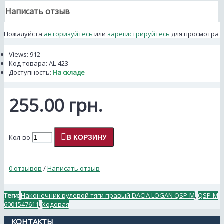
Написать отзыв
Пожалуйста
авторизуйтесь
или
зарегистрируйтесь
для просмотра
Views: 912
Код товара:
AL-423
Доступность:
На складе
255.00 грн.
Кол-во
В КОРЗИНУ
0 отзывов
/
Написать отзыв
Теги:
Наконечник рулевой тяги правый DACIA LOGAN QSP-M
,
QSP-M
6001547611
,
Ходовая
КОНТАКТЫ