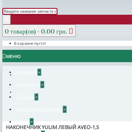
0 товар(ов) - 0.00 грн.
В корзине пусто!
МЕНЮ
ГЛАВНАЯ
+
ДОСТАВКА
+
ОПЛАТА
+
ГАРАНТИЯ И ВОЗВРАТ
+
О НАС
+
НАКОНЕЧНИК YULIM ЛЕВЫЙ AVEO-1,5