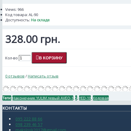
Views: 966
Код товара:
AL-90
Доступность:
На складе
328.00 грн.
Кол-во
В КОРЗИНУ
0 отзывов
/
Написать отзыв
Теги:
Наконечник YULIM левый AVEO-1
,
5
,
YED-10
,
Ходовая
КОНТАКТЫ
095 222 88 66
098 239 46 57
makslosk2017@gmail.com