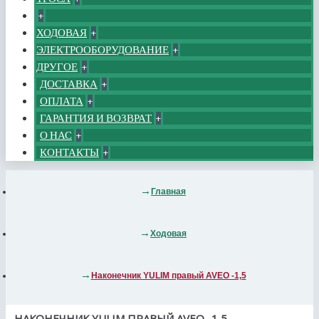
+
ХОДОВАЯ
+
ЭЛЕКТРООБОРУДОВАНИЕ
+
ДРУГОЕ
+
ДОСТАВКА
+
ОПЛАТА
+
ГАРАНТИЯ И ВОЗВРАТ
+
О НАС
+
КОНТАКТЫ
+
Главная
Ходовая
Наконечник YULIM правый AVEO -1,5
НАКОНЕЧНИК YULIM ПРАВЫЙ AVEO -1,5