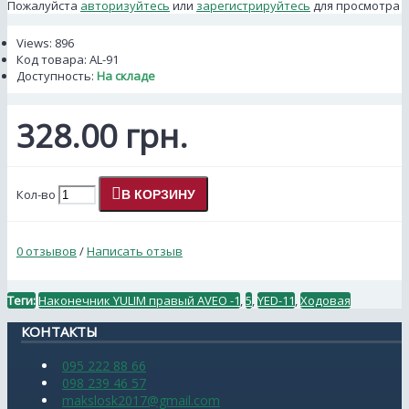
Пожалуйста
авторизуйтесь
или
зарегистрируйтесь
для просмотра
Views: 896
Код товара:
AL-91
Доступность:
На складе
328.00 грн.
Кол-во
В КОРЗИНУ
0 отзывов
/
Написать отзыв
Теги:
Наконечник YULIM правый AVEO -1
,
5
,
YED-11
,
Ходовая
КОНТАКТЫ
095 222 88 66
098 239 46 57
makslosk2017@gmail.com