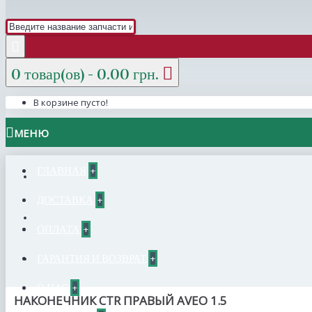
0 товар(ов) - 0.00 грн.
В корзине пусто!
МЕНЮ
ГЛАВНАЯ
+
ДОСТАВКА
+
ОПЛАТА
+
ГАРАНТИЯ И ВОЗВРАТ
+
О НАС
+
НАКОНЕЧНИК CTR ПРАВЫЙ AVEO 1.5