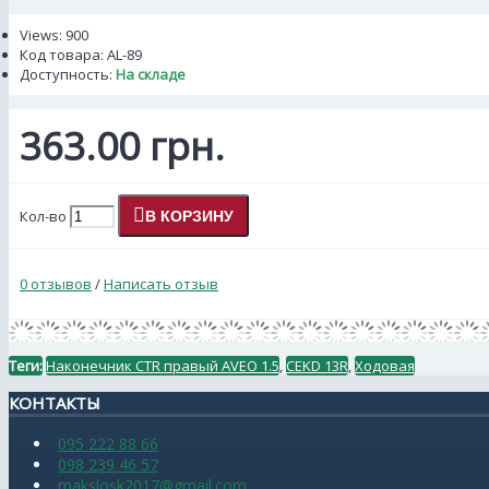
Views: 900
Код товара:
AL-89
Доступность:
На складе
363.00 грн.
Кол-во
В КОРЗИНУ
0 отзывов
/
Написать отзыв
Теги:
Наконечник CTR правый AVEO 1.5
,
CEKD 13R
,
Ходовая
КОНТАКТЫ
095 222 88 66
098 239 46 57
makslosk2017@gmail.com