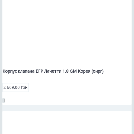
Корпус клапана ЕГР Лачетти 1,8 GM Корея (оирг)
2 669.00 грн.