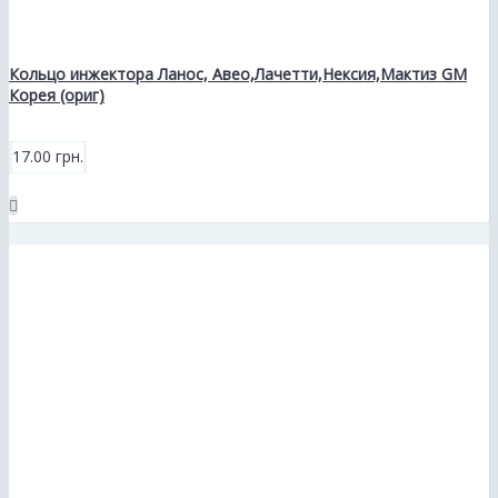
Кольцо инжектора Ланос, Авео,Лачетти,Нексия,Мактиз GM
Корея (ориг)
17.00 грн.