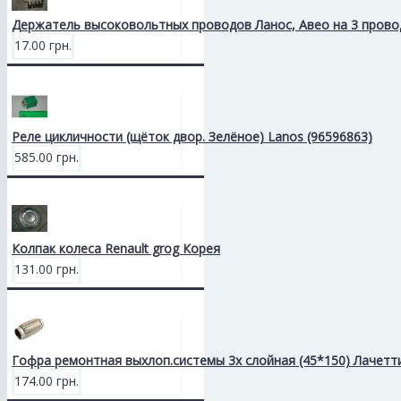
Держатель высоковольтных проводов Ланос, Авео на 3 прово
17.00 грн.
Реле цикличности (щёток двор. Зелёное) Lanos (96596863)
585.00 грн.
Колпак колеса Renault grog Корея
131.00 грн.
Гофра ремонтная выхлоп.системы 3х слойная (45*150) Лачетт
174.00 грн.