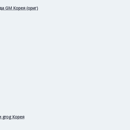
да GM Корея (ориг)
и grog Корея