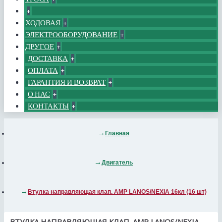
+
ХОДОВАЯ
+
ЭЛЕКТРООБОРУДОВАНИЕ
+
ДРУГОЕ
+
ДОСТАВКА
+
ОПЛАТА
+
ГАРАНТИЯ И ВОЗВРАТ
+
О НАС
+
КОНТАКТЫ
+
Главная
Двигатель
Втулка направляющая клап. AMP LANOS/NEXIA 16кл (16 шт)
ВТУЛКА НАПРАВЛЯЮЩАЯ КЛАП. AMP LANOS/NEXIA