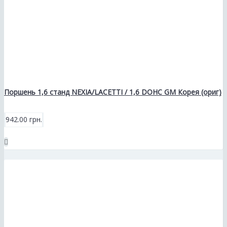
Поршень 1,6 станд NEXIA/LACETTI / 1,6 DOHC GM Корея (ориг)
942.00 грн.