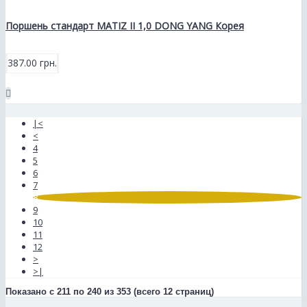
Поршень стандарт MATIZ II 1,0 DONG YANG Корея
387.00 грн.
|<
<
4
5
6
7
8
9
10
11
12
>
>|
Показано с 211 по 240 из 353 (всего 12 страниц)