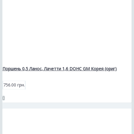
Поршень 0,5 Ланос, Лачетти 1,6 DOHC GM Корея (ориг)
756.00 грн.