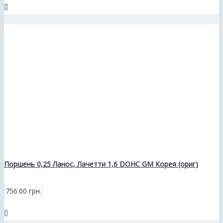
Поршень 0,25 Ланос, Лачетти 1,6 DOHC GM Корея (ориг)
756.00 грн.