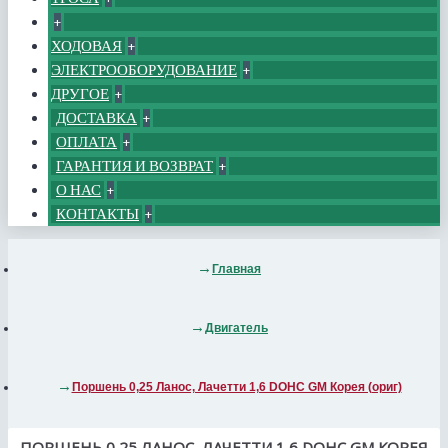
+
ХОДОВАЯ
+
ЭЛЕКТРООБОРУДОВАНИЕ
+
ДРУГОЕ
+
ДОСТАВКА
+
ОПЛАТА
+
ГАРАНТИЯ И ВОЗВРАТ
+
О НАС
+
КОНТАКТЫ
+
Главная
Двигатель
Поршень 0,25 Ланос, Лачетти 1,6 DOHC GM Корея (ориг)
ПОРШЕНЬ 0,25 ЛАНОС, ЛАЧЕТТИ 1,6 DOHC GM КОРЕЯ