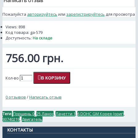
Написать отзыв
Пожалуйста
авторизуйтесь
или
зарегистрируйтесь
для просмотра
Views: 898
Код товара:
ga-579
Доступность:
На складе
756.00 грн.
Кол-во
В КОРЗИНУ
0 отзывов
/
Написать отзыв
Теги:
Поршень 0
,
25 Ланос
,
Лачетти 1
,
6 DOHC GM Корея (ориг)
,
93740219
,
Двигатель
КОНТАКТЫ