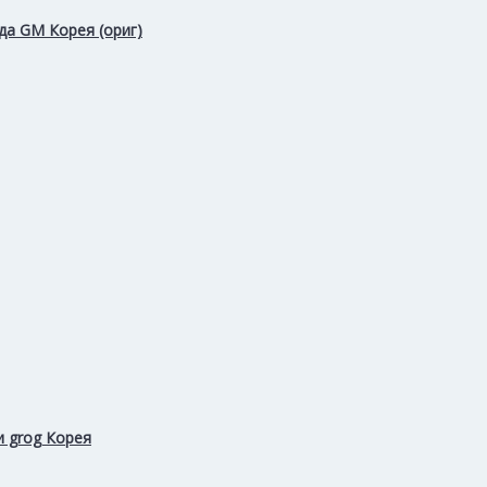
да GM Корея (ориг)
и grog Корея