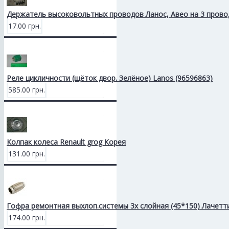
Держатель высоковольтных проводов Ланос, Авео на 3 прово
17.00 грн.
Реле цикличности (щёток двор. Зелёное) Lanos (96596863)
585.00 грн.
Колпак колеса Renault grog Корея
131.00 грн.
Гофра ремонтная выхлоп.системы 3х слойная (45*150) Лачетт
174.00 грн.