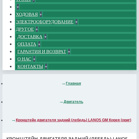
+
ХОДОВАЯ
+
ЭЛЕКТРООБОРУДОВАНИЕ
+
ДРУГОЕ
+
ДОСТАВКА
+
ОПЛАТА
+
ГАРАНТИЯ И ВОЗВРАТ
+
О НАС
+
КОНТАКТЫ
+
Главная
Двигатель
Кронштейн двигателя задний (лебедь) LANOS GM Корея (ориг)
КРОНШТЕЙН ДВИГАТЕЛЯ ЗАДНИЙ (ЛЕБЕДЬ) LANOS