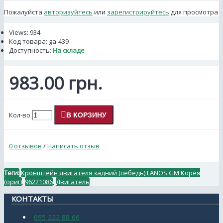
Пожалуйста
авторизуйтесь
или
зарегистрируйтесь
для просмотра
Views: 934
Код товара:
ga-439
Доступность:
На складе
983.00 грн.
Кол-во
В КОРЗИНУ
0 отзывов
/
Написать отзыв
Теги:
Кронштейн двигателя задний (лебедь) LANOS GM Корея
(ориг)
,
96221086
,
Двигатель
КОНТАКТЫ
095 222 88 66