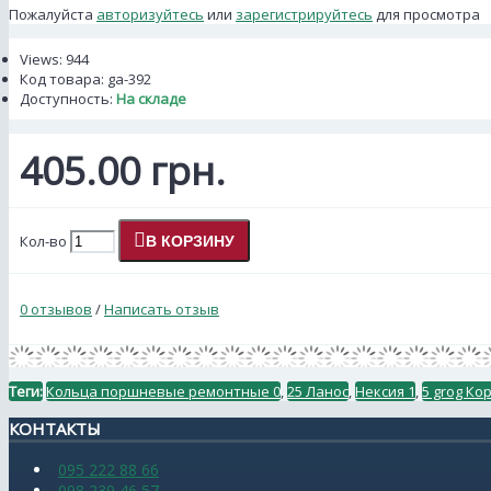
Пожалуйста
авторизуйтесь
или
зарегистрируйтесь
для просмотра
Views: 944
Код товара:
ga-392
Доступность:
На складе
405.00 грн.
Кол-во
В КОРЗИНУ
0 отзывов
/
Написать отзыв
Теги:
Кольца поршневые ремонтные 0
,
25 Ланос
,
Нексия 1
,
5 grog Ко
КОНТАКТЫ
095 222 88 66
098 239 46 57