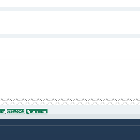
рея
,
93742294
,
Двигатель