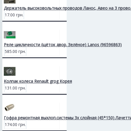
Держатель высоковольтных проводов Ланос, Авео на 3 прово
17.00 грн.
Реле цикличности (щёток двор. Зелёное) Lanos (96596863)
585.00 грн.
Колпак колеса Renault grog Корея
131.00 грн.
Гофра ремонтная выхлоп.системы 3х слойная (45*150) Лачетт
174.00 грн.