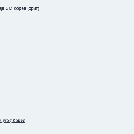
да GM Корея (ориг)
и grog Корея