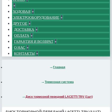
+
ХОДОВАЯ
+
ЭЛЕКТРООБОРУДОВАНИЕ
+
ДРУГОЕ
+
ДОСТАВКА
+
ОПЛАТА
+
ГАРАНТИЯ И ВОЗВРАТ
+
О НАС
+
КОНТАКТЫ
+
Главная
Тормозная система
Диск тормозной передний LACETTI TRV (1шт)
ДИСК ТОРМОЗНОЙ ПЕРЕДНИЙ LACETTI TRV (1ШТ)