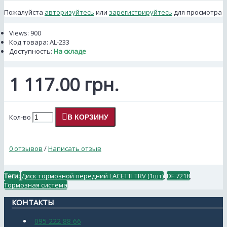
Пожалуйста
авторизуйтесь
или
зарегистрируйтесь
для просмотра
Views: 900
Код товара:
AL-233
Доступность:
На складе
1 117.00 грн.
Кол-во
В КОРЗИНУ
0 отзывов
/
Написать отзыв
Теги:
Диск тормозной передний LACETTI TRV (1шт)
,
DF 7218
,
Тормозная система
КОНТАКТЫ
095 222 88 66