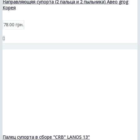
Направляющяя супорта (2 пальца и 2 пыльника) Авео grog
Корея
78.00 грн.
Палец супорта в сборе "CRB" LANOS 13"