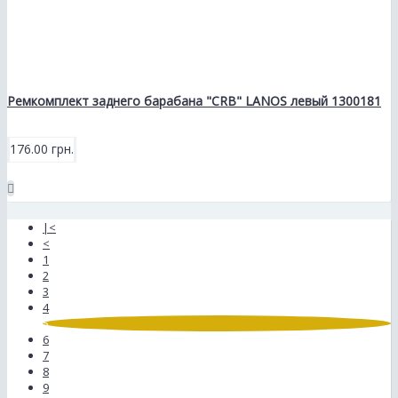
Ремкомплект заднего барабана "CRB" LANOS левый 1300181
176.00 грн.
|<
<
1
2
3
4
5
6
7
8
9