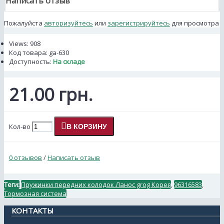
Написать отзыв
Пожалуйста
авторизуйтесь
или
зарегистрируйтесь
для просмотра
Views: 908
Код товара:
ga-630
Доступность:
На складе
21.00 грн.
Кол-во
В КОРЗИНУ
0 отзывов
/
Написать отзыв
Теги:
Пружинки передних колодок Ланос grog Корея
,
96316583
,
Тормозная система
КОНТАКТЫ