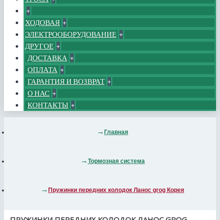
+
ХОДОВАЯ
+
ЭЛЕКТРООБОРУДОВАНИЕ
+
ДРУГОЕ
+
ДОСТАВКА
+
ОПЛАТА
+
ГАРАНТИЯ И ВОЗВРАТ
+
О НАС
+
КОНТАКТЫ
+
Главная
Тормозная система
Пружинки передних колодок Ланос grog Корея
ПРУЖИНКИ ПЕРЕДНИХ КОЛОДОК ЛАНОС GROG