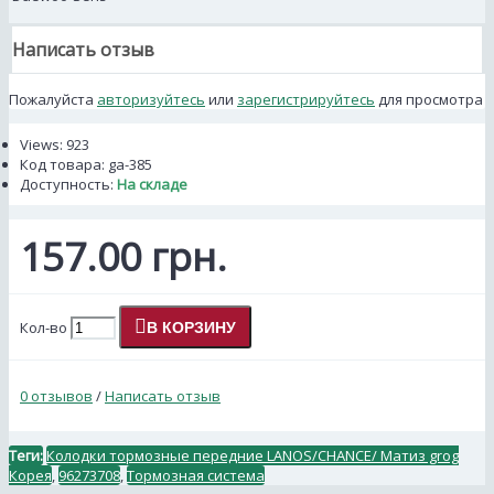
Написать отзыв
Пожалуйста
авторизуйтесь
или
зарегистрируйтесь
для просмотра
Views: 923
Код товара:
ga-385
Доступность:
На складе
157.00 грн.
Кол-во
В КОРЗИНУ
0 отзывов
/
Написать отзыв
Теги:
Колодки тормозные передние LANOS/CHANCE/ Матиз grog
Корея
,
96273708
,
Тормозная система