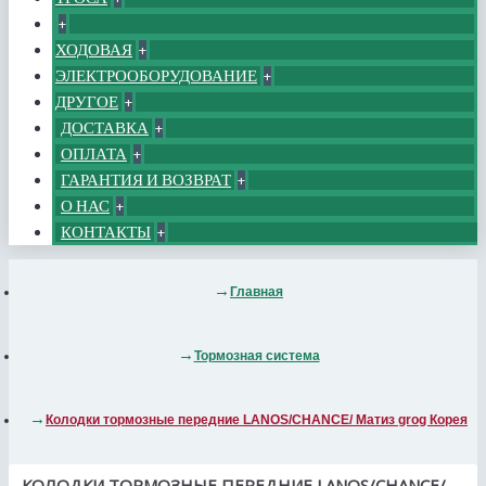
+
ХОДОВАЯ
+
ЭЛЕКТРООБОРУДОВАНИЕ
+
ДРУГОЕ
+
ДОСТАВКА
+
ОПЛАТА
+
ГАРАНТИЯ И ВОЗВРАТ
+
О НАС
+
КОНТАКТЫ
+
Главная
Тормозная система
Колодки тормозные передние LANOS/CHANCE/ Матиз grog Корея
КОЛОДКИ ТОРМОЗНЫЕ ПЕРЕДНИЕ LANOS/CHANCE/