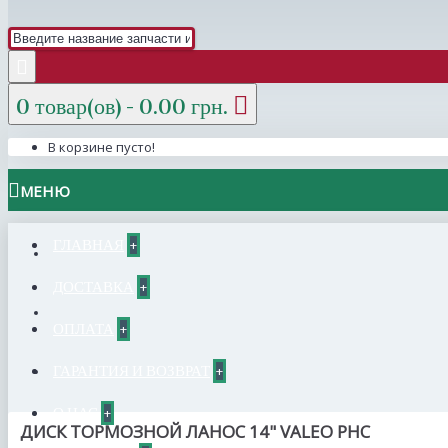
0 товар(ов) - 0.00 грн.
В корзине пусто!
МЕНЮ
ГЛАВНАЯ
+
ДОСТАВКА
+
ОПЛАТА
+
ГАРАНТИЯ И ВОЗВРАТ
+
О НАС
+
ДИСК ТОРМОЗНОЙ ЛАНОС 14" VALEO PHC