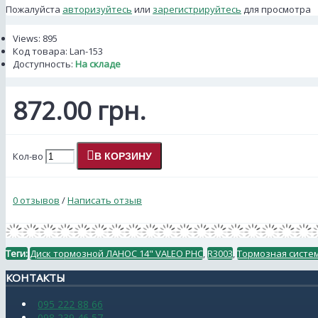
Пожалуйста
авторизуйтесь
или
зарегистрируйтесь
для просмотра
Views: 895
Код товара:
Lan-153
Доступность:
На складе
872.00 грн.
Кол-во
В КОРЗИНУ
0 отзывов
/
Написать отзыв
Теги:
Диск тормозной ЛАНОС 14" VALEO PHC
,
R3003
,
Тормозная систе
КОНТАКТЫ
095 222 88 66
098 239 46 57